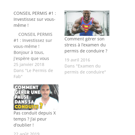
CONSEIL PERMIS #1 :
Investissez sur vous-
même !
CONSEIL PERMIS
Comment gérer son
#1 : Investissez sur
stress à l’examen du
vous-même !
permis de conduire ?
Bonjour à tous,
j’espère que vous
19 avril 2016
allez bien.
25 janvier 2018
Dans "Examen du
Aujourd’hui je voulais
Dans "Le Permis de
permis de conduire"
vous partager deux
Fab"
choses. 1) Si vous
avez en leçon de
conduite un
problème qui revient
souvent, comme le
freinage par exemple.
Pas conduit depuis X
Essayez à ce
temps ? J’ai peur
moment la, d’avoir…
d’oublier !
22 août 2019