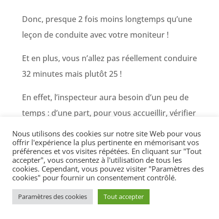
Donc, presque 2 fois moins longtemps qu’une
leçon de conduite avec votre moniteur !
Et en plus, vous n’allez pas réellement conduire
32 minutes mais plutôt 25 !
En effet, l’inspecteur aura besoin d’un peu de
temps : d’une part, pour vous accueillir, vérifier
votre identité et votre dossier et d’autre part
Nous utilisons des cookies sur notre site Web pour vous
offrir l'expérience la plus pertinente en mémorisant vos
pour vous donner les consignes de l’examen et
préférences et vos visites répétées. En cliquant sur "Tout
vous laisser le temps de vous installer.
accepter", vous consentez à l'utilisation de tous les
cookies. Cependant, vous pouvez visiter "Paramètres des
cookies" pour fournir un consentement contrôlé.
L’inspecteur vous explique rapidement ce qu’il
Paramètres des cookies
Tout accepter
attend de vous durant l’épreuve :