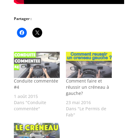
Partager :
Conduite commentée
Comment faire et
#4
réussir un créneau à
gauche?
1 août 2015
Dans "Conduite
23 mai 2016
commentée"
Dans "Le Permis de
Fab"