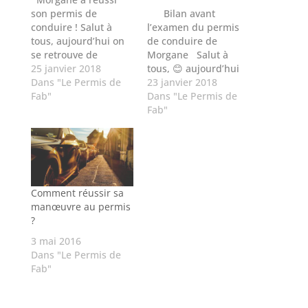
son permis de
Bilan avant
conduire ! Salut à
l’examen du permis
tous, aujourd’hui on
de conduire de
se retrouve de
Morgane Salut à
nouveau avec
25 janvier 2018
tous, 😊 aujourd’hui
Morgane qui vient de
Dans "Le Permis de
je suis avec Morgane
23 janvier 2018
recevoir le résultat de
Fab"
qui va passer son
Dans "Le Permis de
son permis de
permis de conduire
Fab"
conduire.😊 Permis
dans quelques jours
en poche 👍
et on va profiter de
Félicitations Morgane
ces quelques minutes
!!! Alors comment
pour en parler : Fab
s’est passée cette
: alors, ça va,…
épreuve ? Morgane
Comment réussir sa
:ça s’est bien passé…
manœuvre au permis
?
3 mai 2016
Dans "Le Permis de
Fab"