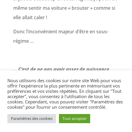
même sentir ma voiture « brouter » comme si
elle allait caler !
Donc l’inconvénient majeur d’être en sous-
régime …
… C’est de ne pas avoir assez de puissance
pour se dégager dans une situation
Nous utilisons des cookies sur notre site Web pour vous
offrir l'expérience la plus pertinente en mémorisant vos
dangereuse.
préférences et vos visites répétées. En cliquant sur "Tout
accepter", vous consentez à l'utilisation de tous les
cookies. Cependant, vous pouvez visiter "Paramètres des
Au beau milieu d’une intersection par exemple.
cookies" pour fournir un consentement contrôlé.
Paramètres des cookies
Tout accepter
Par contre, ne cherchez pas d’avantage à